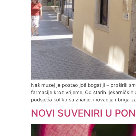
Naš muzej je postao još bogatiji – proširili sm
farmacije kroz vrijeme. Od starih ljekarnički
podsjeća koliko su znanje, inovacija i briga z
NOVI SUVENIRI U PO