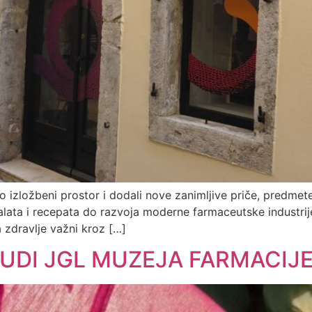
o izložbeni prostor i dodali nove zanimljive priče, predmete 
h alata i recepata do razvoja moderne farmaceutske industrij
a zdravlje važni kroz […]
NUDI JGL MUZEJA FARMACIJ