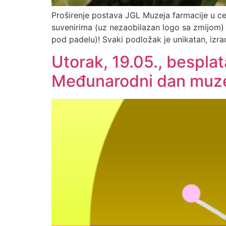
Proširenje postava JGL Muzeja farmacije u cen
suvenirima (uz nezaobilazan logo sa zmijom) s
pod padelu)! Svaki podložak je unikatan, izr
Utorak, 19.05., besplat
Međunarodni dan muze