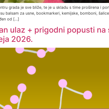
tru grada je sve bliže, te je u skladu s time proširena i p
u balsam za usne, bookmarkeri, kemijske, bomboni, šalice, 
ađen od […]
an ulaz + prigodni popusti na 
ja 2026.