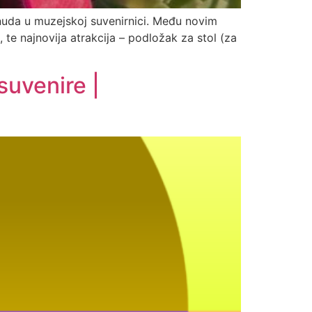
onuda u muzejskoj suvenirnici. Među novim
te najnovija atrakcija – podložak za stol (za
suvenire |