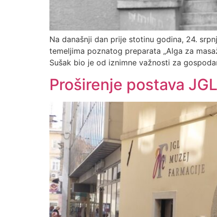
Na današnji dan prije stotinu godina, 24. srp
temeljima poznatog preparata „Alga za masažu
Sušak bio je od iznimne važnosti za gospodars
Proširenje postava JGL