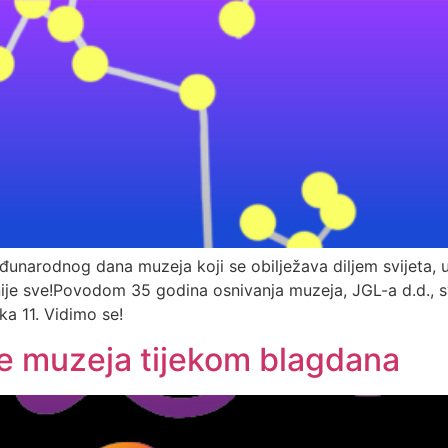
odnog dana muzeja koji se obilježava diljem svijeta, u uto
nije sve!Povodom 35 godina osnivanja muzeja, JGL-a d.d., s
a 11. Vidimo se!
me muzeja tijekom blagdana