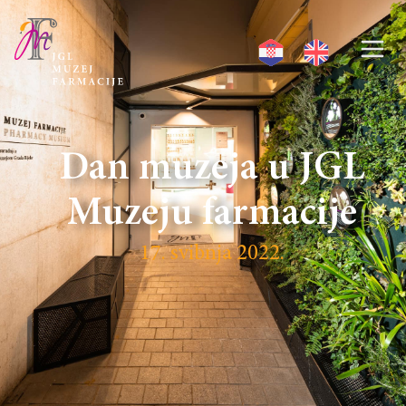
Dan muzeja u JGL
Muzeju farmacije
17. svibnja 2022.