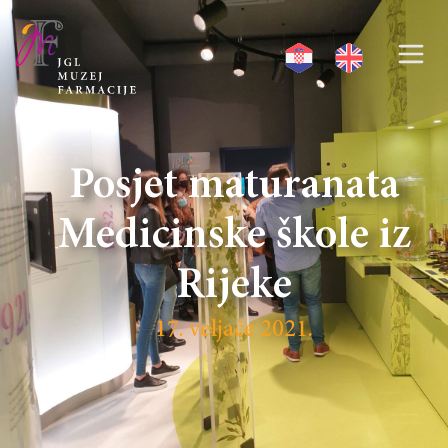
Posjet maturanata
Medicinske škole iz
Rijeke
17. veljače 2021.