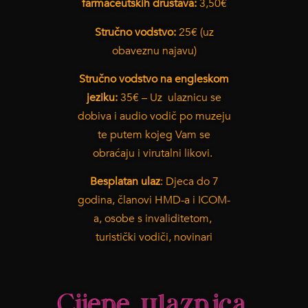
farmaceutskih društava:
3,50€
Stručno vodstvo:
25€ (uz
obaveznu najavu)
Stručno vodstvo na engleskom
jeziku:
35€ – Uz ulaznicu se
dobiva i audio vodič po muzeju
te putem kojeg Vam se
obraćaju i virutalni likovi.
Besplatan ulaz
: Djeca do 7
godina, članovi HMD-a i ICOM-
a, osobe s invaliditetom,
turistički vodiči, novinari
Cijene ulaznica