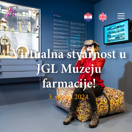
Virtualna stvarnost u
JGL Muzeju
farmacije!
3. srpnja 2024.