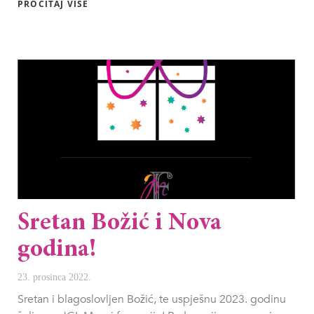
PROČITAJ VIŠE
Sretan Božić i Nova
godina!
23. prosinca 2022.
Sretan i blagoslovljen Božić, te uspješnu 2023. godinu