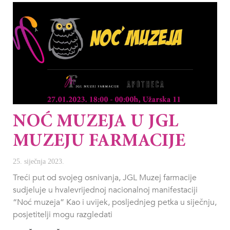
NOĆ MUZEJA U JGL
MUZEJU FARMACIJE
25. siječnja 2023.
Treći put od svojeg osnivanja, JGL Muzej farmacije
sudjeluje u hvalevrijednoj nacionalnoj manifestaciji
“Noć muzeja” Kao i uvijek, posljednjeg petka u siječnju,
posjetitelji mogu razgledati