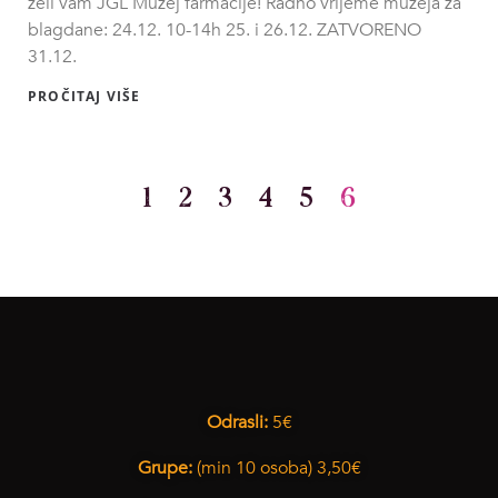
želi vam JGL Muzej farmacije! Radno vrijeme muzeja za
blagdane: 24.12. 10-14h 25. i 26.12. ZATVORENO
31.12.
PROČITAJ VIŠE
1
2
3
4
5
6
Odrasli:
5€
Grupe:
(min 10 osoba) 3,50€